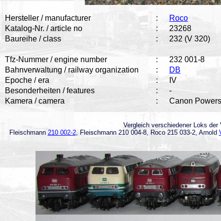
Hersteller / manufacturer
:
Roco
Katalog-Nr. / article no
:
23268
Baureihe / class
:
232 (V 320)
Tfz-Nummer / engine number
:
232 001-8
Bahnverwaltung / railway organization
:
DB
Epoche / era
:
IV
Besonderheiten / features
:
-
Kamera / camera
:
Canon Powers
Vergleich verschiedener Loks der V
Fleischmann
210 002-2
, Fleischmann 210 004-8, Roco 215 033-2, Arnold