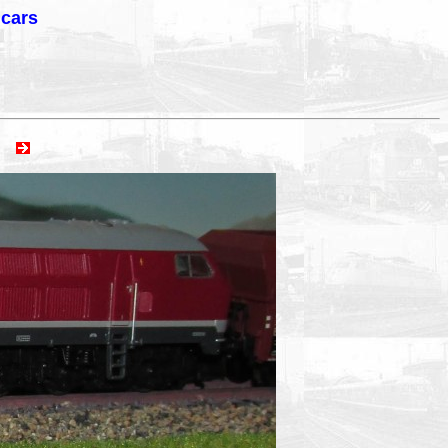
lcars
ext