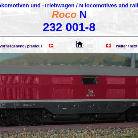
komotiven und -Triebwagen / N locomotives and rai
Roco
N
232 001-8
rhergehend / previous
weiter / n