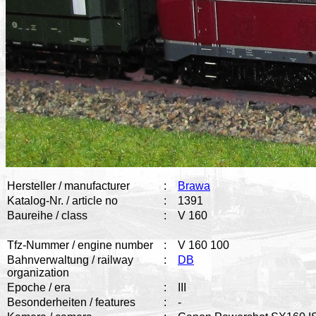
Hersteller / manufacturer
:
Brawa
Katalog-Nr. / article no
:
1391
Baureihe / class
:
V 160
Tfz-Nummer / engine number
:
V 160 100
Bahnverwaltung / railway
:
DB
organization
Epoche / era
:
III
Besonderheiten / features
:
-