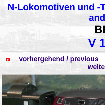
N-Lokomotiven und -T
and
B
V 
vorhergehend / previo
weit