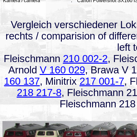
Kamera / camera
:
Canon Powershot SX160 I
Vergleich verschiedener Lok
rechts / comparision of differ
left 
Fleischmann
210 002-2
, Flei
Arnold
V 160 029
, Brawa V 
160 137
, Minitrix
217 001-7
, 
218 217-8
, Fleischmann 21
Fleischmann 218