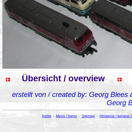
Übersicht / overview
erstellt von / created by: Georg Blees
Georg B
home
-
Menü / menu
-
Sitemap
-
Hinweise / general 