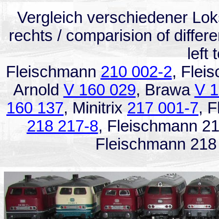
Vergleich verschiedener Lok
rechts / comparision of differ
left 
Fleischmann
210 002-2
, Flei
Arnold
V 160 029
, Brawa
V 1
160 137
, Minitrix
217 001-7
, 
218 217-8
, Fleischmann 21
Fleischmann 218