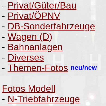
-
Privat/Güter/Bau
-
Privat/ÖPNV
-
DB-Sonderfahrzeuge
-
Wagen (D)
-
Bahnanlagen
-
Diverses
-
Themen-Fotos
neu/new
Fotos Modell
-
N-Triebfahrzeuge