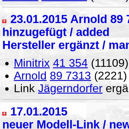
23.01.2015
Arnold 89 7
hinzugefügt / added
Hersteller ergänzt / m
Minitrix
41 354
(11109)
Arnold
89 7313
(2221)
Link
Jägerndorfer
ergä
17.01.2015
neuer Modell-Link / new