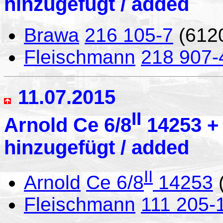
hinzugefügt / added
Brawa
216 105-7
(612
Fleischmann
218 907-
11.07.2015
II
Arnold Ce 6/8
14253 + 
hinzugefügt / added
II
Arnold
Ce 6/8
14253
Fleischmann
111 205-