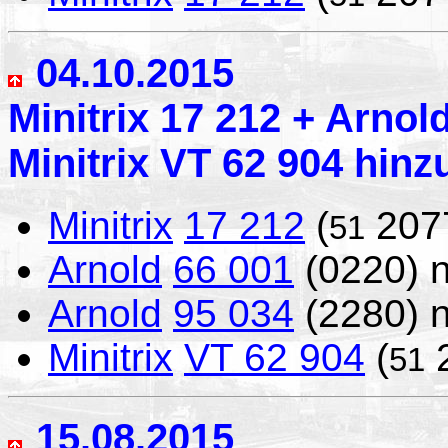
04.10.2015
Minitrix 17 212 + Arnol
Minitrix VT 62 904 hinz
Minitrix
17 212
(
207
51
Arnold
66 001
(0220) 
Arnold
95 034
(2280) 
Minitrix
VT 62 904
(
51
15.08.2015