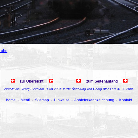
Lahn
.
zur Übersicht
zum Seitenanfang
erstellt von Georg Blees am 31.08.2006; letzte Änderung von Georg Blees am 31.08.2006
home
-
Menü
-
Sitemap
-
Hinweise
-
Anbieterkennzeichnung
-
Kontakt