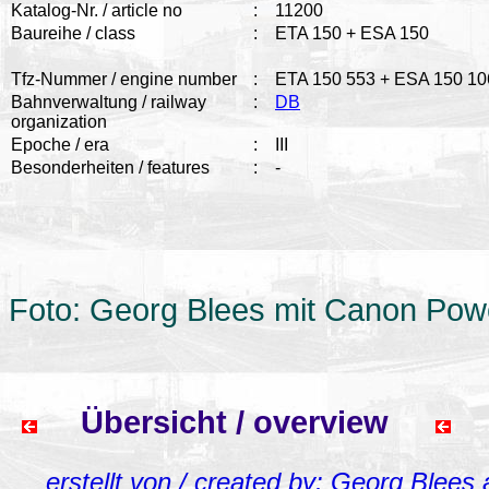
Katalog-Nr. / article no
:
11200
Baureihe / class
:
ETA 150 + ESA 150
Tfz-Nummer / engine number
:
ETA 150 553 + ESA 150 10
Bahnverwaltung / railway
:
DB
organization
Epoche / era
:
III
Besonderheiten / features
:
-
Foto: Georg Blees mit Canon Pow
Übersicht / overview
erstellt von / created by: Georg Blees