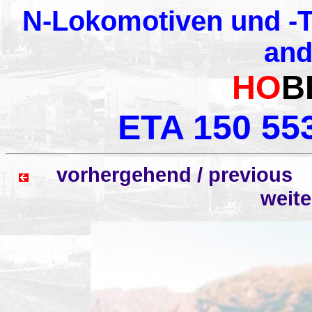
N-Lokomotiven und -T
and
HO
B
ETA 150 55
vorhergehend / previo
weit