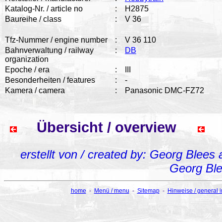
Katalog-Nr. / article no
:
H2875
Baureihe / class
:
V 36
Tfz-Nummer / engine number
:
V 36 110
Bahnverwaltung / railway
:
DB
organization
Epoche / era
:
III
Besonderheiten / features
:
-
Kamera / camera
:
Panasonic DMC-FZ72
Übersicht / overview
erstellt von / created by: Georg Blees
Georg Bl
home
-
Menü / menu
-
Sitemap
-
Hinweise / general 