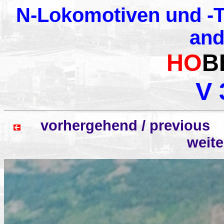
N-Lokomotiven und -T
and
HO
B
V 
vorhergehend / previo
weit