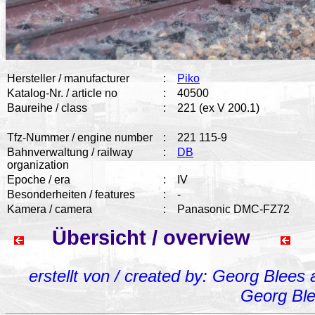
Hersteller / manufacturer
:
Piko
Katalog-Nr. / article no
:
40500
Baureihe / class
:
221 (ex V 200.1)
Tfz-Nummer / engine number
:
221 115-9
Bahnverwaltung / railway
:
DB
organization
Epoche / era
:
IV
Besonderheiten / features
:
-
Kamera / camera
:
Panasonic DMC-FZ72
Übersicht / overview
erstellt von / created by: Georg Blees
Georg Bl