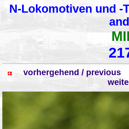
N-Lokomotiven und -T
and
MI
21
vorhergehend / previo
weit