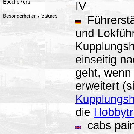
Epoche / era
:
IV
Besonderheiten / features
:
Führerstä
und Lokführ
Kupplungsh
einseitig n
geht, wenn
erweitert (
Kupplungs
die
Hobbytr
cabs paint