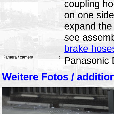
coupling h
on one side,
expand the
see assemb
brake hose
Kamera / camera
:
Panasonic
Weitere Fotos / additio