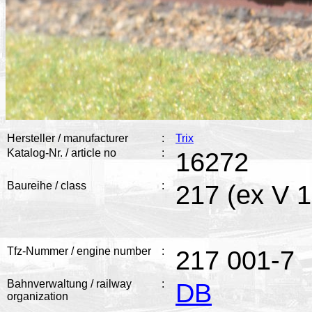
Hersteller / manufacturer
:
Trix
Katalog-Nr. / article no
:
16272
Baureihe / class
:
217 (ex V 
Tfz-Nummer / engine number
:
217 001-7
Bahnverwaltung / railway
:
DB
organization