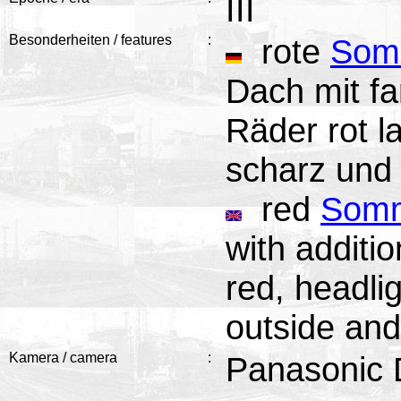
III
Besonderheiten / features
:
rote
Somm
Dach mit fa
Räder rot l
scharz und 
red
Somm
with additi
red, headli
outside and
Kamera / camera
:
Panasonic