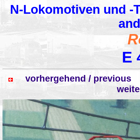
N-Lokomotiven und -T
and
R
E 
vorhergehend / previo
weit