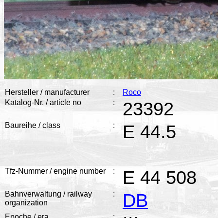
Hersteller / manufacturer
:
Roco
Katalog-Nr. / article no
:
23392
Baureihe / class
:
E 44.5
Tfz-Nummer / engine number
:
E 44 508
Bahnverwaltung / railway
:
DB
organization
Epoche / era
: