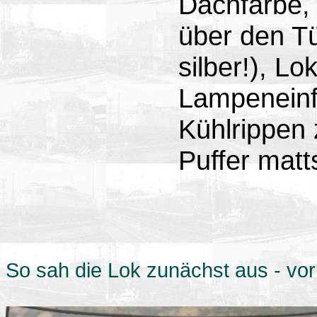
Dachfarbe,
über den Tü
silber!), Lo
Lampeneinf
Kühlrippen 
Puffer mat
So sah die Lok zunächst aus - vo