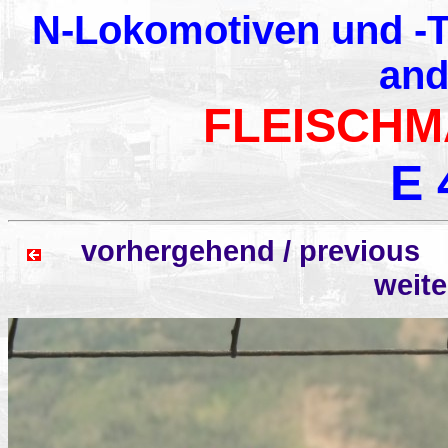
N-Lokomotiven und -T
and
FLEISCHM
E 
vorhergehend / previo
weit