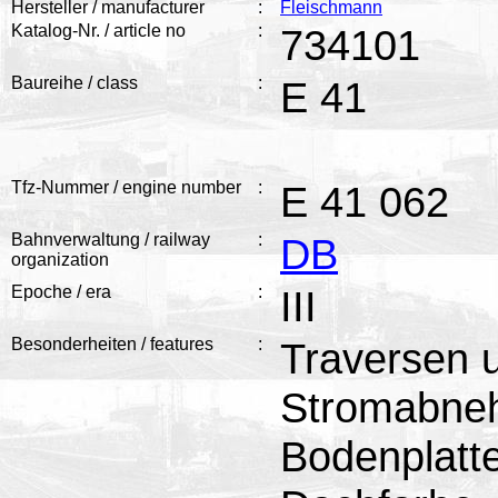
Hersteller / manufacturer
:
Fleischmann
Katalog-Nr. / article no
:
734101
Baureihe / class
:
E 41
Tfz-Nummer / engine number
:
E 41 062
Bahnverwaltung / railway
:
DB
organization
Epoche / era
:
III
Besonderheiten / features
:
Traversen u
Stromabneh
Bodenplatt