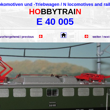
komotiven und -Triebwagen / N locomotives and rai
HO
BBYTRAI
N
E 40 005
rhergehend / previous
weiter / n