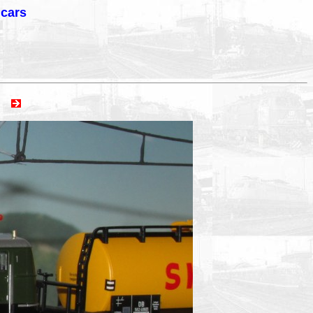
lcars
ext