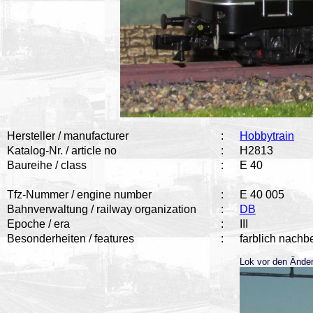
Hersteller / manufacturer
:
Hobbytrain
Katalog-Nr. / article no
:
H2813
Baureihe / class
:
E 40
Tfz-Nummer / engine number
:
E 40 005
Bahnverwaltung / railway organization
:
DB
Epoche / era
:
III
Besonderheiten / features
:
farblich nachbe
Lok vor den Änder