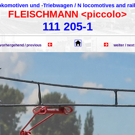
komotiven und -Triebwagen / N locomotives and rai
FLEISCHMANN <piccolo>
111 205-1
rhergehend / previous
weiter / n