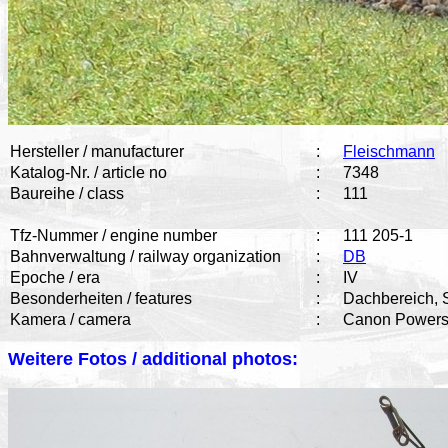
Hersteller / manufacturer
:
Fleischmann
Katalog-Nr. / article no
:
7348
Baureihe / class
:
111
Tfz-Nummer / engine number
:
111 205-1
Bahnverwaltung / railway organization
:
DB
Epoche / era
:
IV
Besonderheiten / features
:
Dachbereich, S
Kamera / camera
:
Canon Powers
Weitere Fotos / additional photos: