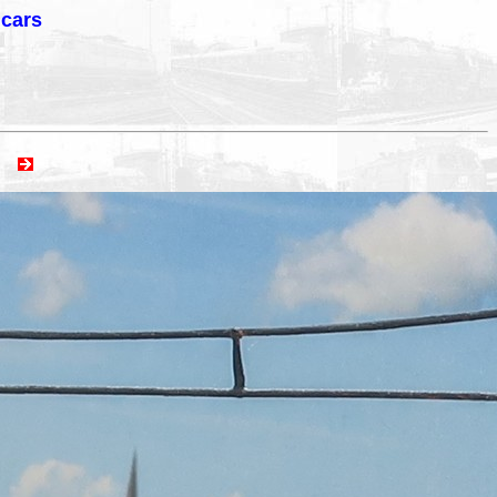
lcars
ext