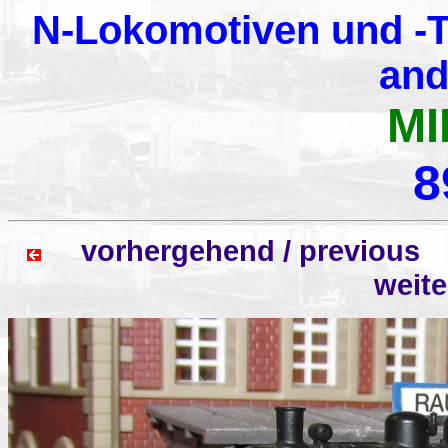
N-Lokomotiven und -T
and
MI
8
vorhergehend / previo
weit