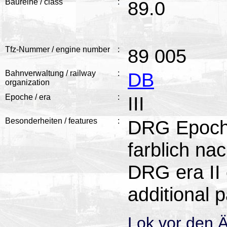
Baureihe / class
:
89.0
Tfz-Nummer / engine number
:
89 005
Bahnverwaltung / railway
:
DB
organization
Epoche / era
:
III
Besonderheiten / features
:
DRG Epoche
farblich na
DRG era II 
additional p
Lok vor den 