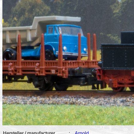
Hersteller / manufacturer
:
Arnold