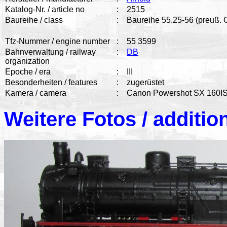
Katalog-Nr. / article no
:
2515
Baureihe / class
:
Baureihe 55.25-56 (preuß. G
Tfz-Nummer / engine number
:
55 3599
Bahnverwaltung / railway
:
DB
organization
Epoche / era
:
III
Besonderheiten / features
:
zugerüstet
Kamera / camera
:
Canon Powershot SX 160I
Weitere Fotos / additio