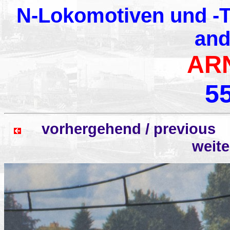
N-Lokomotiven und -T
and
AR
5
vorhergehend / previo
weit