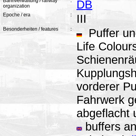
Bahnverwaltung / railway
:
DB
organization
Epoche / era
:
III
Besonderheiten / features
:
Puffer und
Life Colou
Schienenräu
Kupplungsh
vorderer Pu
Fahrwerk gea
abgeflacht 
buffers an