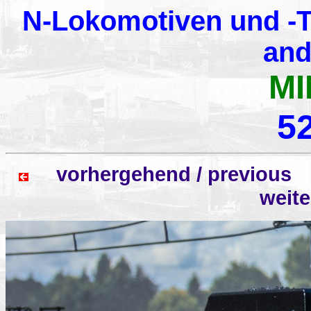
N-Lokomotiven und -T
and
MI
5
vorhergehend / previo
weit