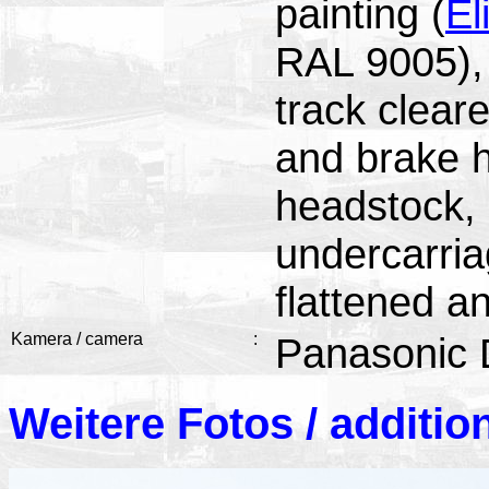
painting (
El
RAL 9005),
track clear
and brake 
headstock,
undercarria
flattened a
Kamera / camera
:
Panasonic
Weitere Fotos / additio