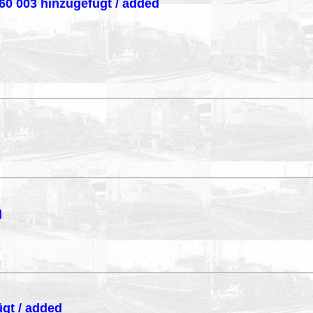
160 003 hinzugefügt / added
d
gt / added