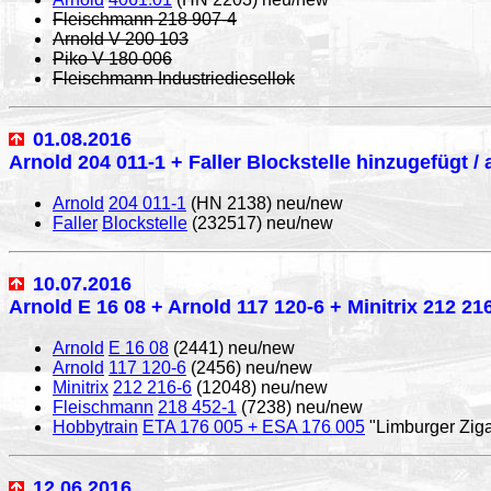
Fleischmann 218 907-4
Arnold V 200 103
Piko V 180 006
Fleischmann Industriediesellok
01.08.2016
Arnold 204 011-1 + Faller Blockstelle hinzugefügt /
Arnold
204 011-1
(HN 2138) neu/new
Faller
Blockstelle
(232517) neu/new
10.07.2016
Arnold E 16 08 + Arnold 117 120-6 + Minitrix 212 2
Arnold
E 16 08
(2441) neu/new
Arnold
117 120-6
(2456) neu/new
Minitrix
212 216-6
(12048) neu/new
Fleischmann
218 452-1
(7238) neu/new
Hobbytrain
ETA 176 005 + ESA 176 005
"Limburger Zig
12.06.2016