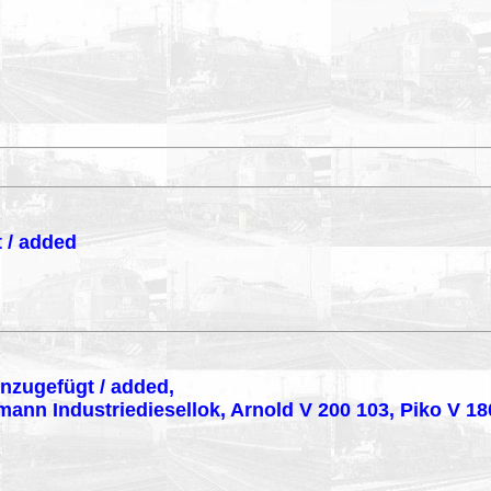
 / added
inzugefügt / added,
mann Industriediesellok, Arnold V 200 103, Piko V 18