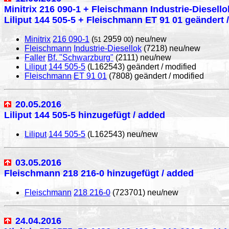
Minitrix 216 090-1 + Fleischmann Industrie-Diesello
Liliput 144 505-5 + Fleischmann ET 91 01 geändert 
Minitrix
216 090-1
(
2959
) neu/new
51
00
Fleischmann
Industrie-Diesellok
(7218) neu/new
Faller
Bf. "Schwarzburg"
(2111) neu/new
Liliput
144 505-5
(L162543) geändert / modified
Fleischmann
ET 91 01
(7808) geändert / modified
20.05.2016
Liliput 144 505-5 hinzugefügt / added
Liliput
144 505-5
(L162543) neu/new
03.05.2016
Fleischmann 218 216-0 hinzugefügt / added
Fleischmann
218 216-0
(723701) neu/new
24.04.2016