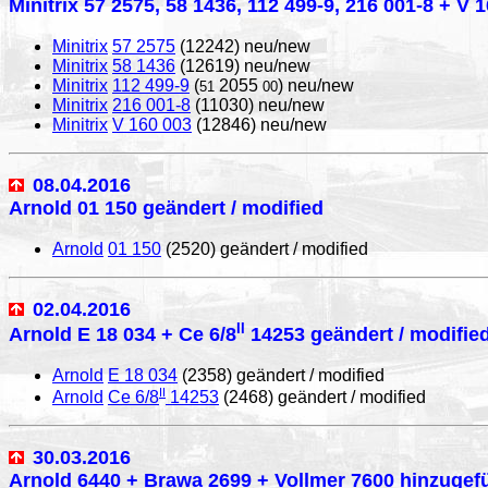
Minitrix 57 2575, 58 1436, 112 499-9, 216 001-8 + V 
Minitrix
57 2575
(12242) neu/new
Minitrix
58 1436
(12619) neu/new
Minitrix
112 499-9
(
2055
) neu/new
51
00
Minitrix
216 001-8
(11030) neu/new
Minitrix
V 160 003
(12846) neu/new
08.04.2016
Arnold 01 150 geändert / modified
Arnold
01 150
(2520) geändert / modified
02.04.2016
II
Arnold E 18 034 + Ce 6/8
14253 geändert / modifie
Arnold
E 18 034
(2358) geändert / modified
II
Arnold
Ce 6/8
14253
(2468) geändert / modified
30.03.2016
Arnold 6440 + Brawa 2699 + Vollmer 7600 hinzugefü