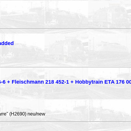
 added
16-6 + Fleischmann 218 452-1 + Hobbytrain ETA 176 0
arre" (H2690) neu/new