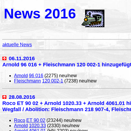
News 2016
aktuelle News
06.11.2016
Arnold 96 016 + Fleischmann 120 002-1 hinzugefügt
Arnold
96 016
(2275) neu/new
Fleischmann
120 002-1
(7238) neu/new
28.08.2016
Roco ET 90 02 + Arnold 1020.33 + Arnold 4061.01 h
Wegfall / Abolition: Fleischmann 218 907-4, Fleisch
Roco
ET 90 02
(23244) neu/new
Arnold
1020.33
(2330) neu/new
Arnold
4061.01
(HN 2203) neu/new