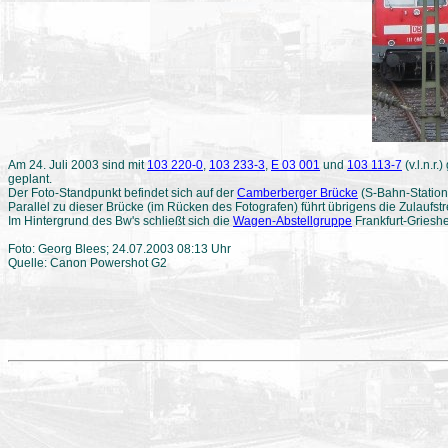
Am 24. Juli 2003 sind mit
103 220-0
,
103 233-3
,
E 03 001
und
103 113-7
(v.l.n.r
geplant.
Der Foto-Standpunkt befindet sich auf der
Camberberger Brücke
(S-Bahn-Station
Parallel zu dieser Brücke (im Rücken des Fotografen) führt übrigens die Zulaufs
Im Hintergrund des Bw's schließt sich die
Wagen-Abstellgruppe
Frankfurt-Griesh
Foto: Georg Blees; 24.07.2003 08:13 Uhr
Quelle: Canon Powershot G2