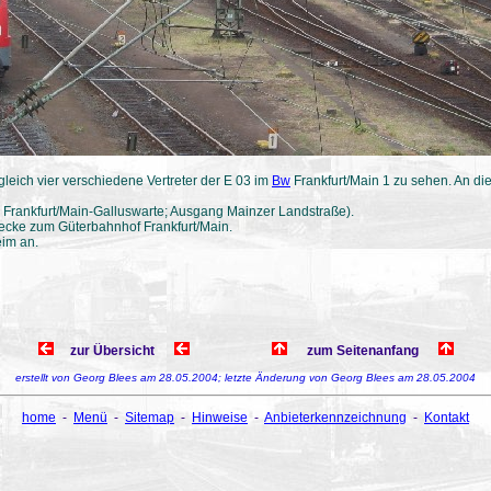
.) gleich vier verschiedene Vertreter der E 03 im
Bw
Frankfurt/Main 1 zu sehen. An di
 Frankfurt/Main-Galluswarte; Ausgang Mainzer Landstraße).
trecke zum Güterbahnhof Frankfurt/Main.
eim an.
zur Übersicht
zum Seitenanfang
erstellt von Georg Blees am 28.05.2004; letzte Änderung von Georg Blees am 28.05.2004
home
-
Menü
-
Sitemap
-
Hinweise
-
Anbieterkennzeichnung
-
Kontakt