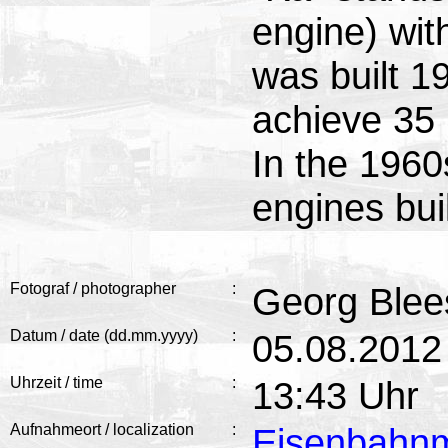
engine) wi
was built 1
achieve 35
In the 1960s
engines buil
Fotograf / photographer
:
Georg Blee
Datum / date (dd.mm.yyyy)
:
05.08.2012
Uhrzeit / time
:
13:43 Uhr
Aufnahmeort / localization
:
Eisenbahn