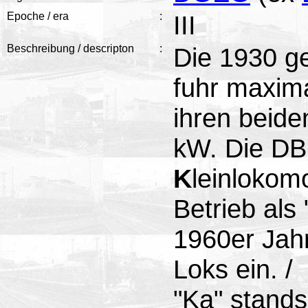
Epoche / era
:
III
Beschreibung / descripton
:
Die 1930 g
fuhr maxima
ihren beid
kW. Die DB
K
leinlokom
Betrieb als
1960er Jahr
Loks ein. /
"Ka" stands