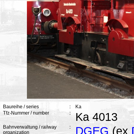
Baureihe / series
:
Ka
Tfz-Nummer / number
:
Ka 4013
Bahnverwaltung / railway
:
DGEG
(ex
organization