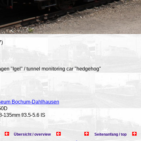
7)
n "Igel" / tunnel monitoring car "hedgehog"
seum Bochum-Dahlhausen
50D
-135mm f/3.5-5.6 IS
Übersicht / overview
Seitenanfang / top