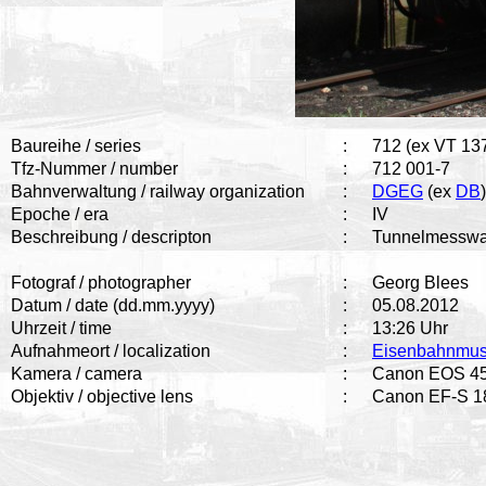
Baureihe / series
:
712 (ex VT 13
Tfz-Nummer / number
:
712 001-7
Bahnverwaltung / railway organization
:
DGEG
(ex
DB
)
Epoche / era
:
IV
Beschreibung / descripton
:
Tunnelmesswage
Fotograf / photographer
:
Georg Blees
Datum / date (dd.mm.yyyy)
:
05.08.2012
Uhrzeit / time
:
13:26 Uhr
Aufnahmeort / localization
:
Eisenbahnmu
Kamera / camera
:
Canon EOS 4
Objektiv / objective lens
:
Canon EF-S 18