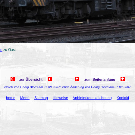
hn
zu Gast.
zur Übersicht
zum Seitenanfang
erstellt von Georg Blees am 27.09.2007; letzte Änderung von Georg Blees am 27.09.2007
home
-
Menü
-
Sitemap
-
Hinweise
-
Anbieterkennzeichnung
-
Kontakt