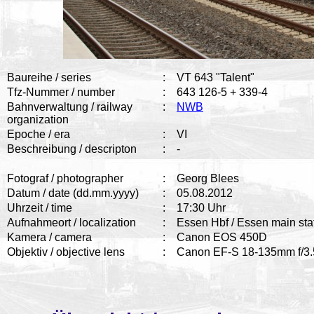
Baureihe / series
:
VT 643 "Talent"
Tfz-Nummer / number
:
643 126-5 + 339-4
Bahnverwaltung / railway
:
NWB
organization
Epoche / era
:
VI
Beschreibung / descripton
:
-
Fotograf / photographer
:
Georg Blees
Datum / date (dd.mm.yyyy)
:
05.08.2012
Uhrzeit / time
:
17:30 Uhr
Aufnahmeort / localization
:
Essen Hbf / Essen main sta
Kamera / camera
:
Canon EOS 450D
Objektiv / objective lens
:
Canon EF-S 18-135mm f/3.5