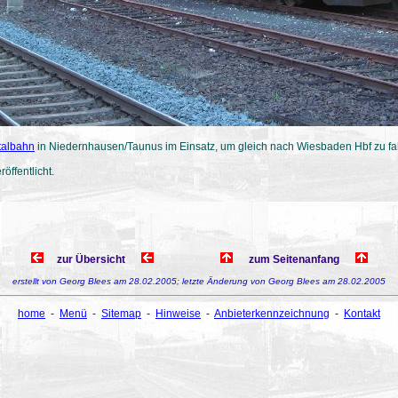
talbahn
in Niedernhausen/Taunus im Einsatz, um gleich nach Wiesbaden Hbf zu fa
röffentlicht.
zur Übersicht
zum Seitenanfang
erstellt von Georg Blees am 28.02.2005; letzte Änderung von Georg Blees am 28.02.2005
home
-
Menü
-
Sitemap
-
Hinweise
-
Anbieterkennzeichnung
-
Kontakt