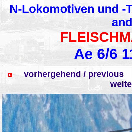
N-Lokomotiven und -T
and
FLEISCHM
Ae 6/6 
vorhergehend / previo
weit