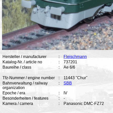
Hersteller / manufacturer
:
Fleischmann
Katalog-Nr. / article no
:
737201
Baureihe / class
:
Ae 6/6
Tfz-Nummer / engine number
:
11443 "Chur"
Bahnverwaltung / railway
:
SBB
organization
Epoche / era
:
IV
Besonderheiten / features
:
-
Kamera / camera
:
Panasonic DMC-FZ72