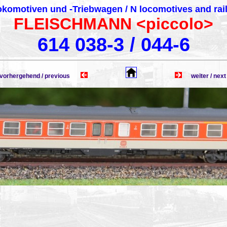
komotiven und -Triebwagen / N locomotives and rai
FLEISCHMANN <piccolo>
614 038-3 / 044-6
rhergehend / previous
weiter / n