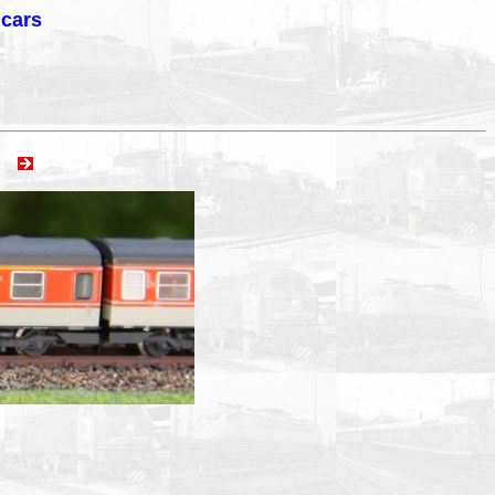
lcars
ext