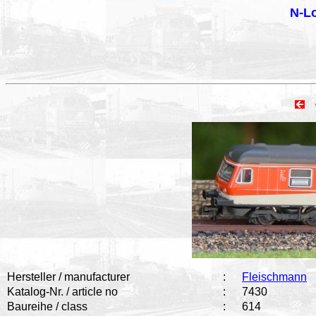
N-Lo
vo
Hersteller / manufacturer
:
Fleischmann
Katalog-Nr. / article no
:
7430
Baureihe / class
:
614