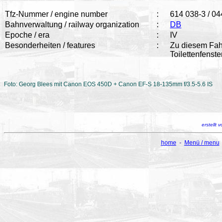
Tfz-Nummer / engine number
:
614 038-3 / 04
Bahnverwaltung / railway organization
:
DB
Epoche / era
:
IV
Besonderheiten / features
:
Zu diesem Fah
Toilettenfenst
Foto: Georg Blees mit Canon EOS 450D + Canon EF-S 18-135mm f/3.5-5.6 IS
erstellt
home
-
Menü / menu