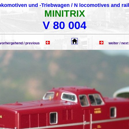
komotiven und -Triebwagen / N locomotives and rai
MINITRIX
V 80 004
rhergehend / previous
weiter / n