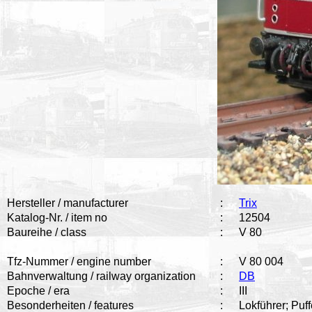
Hersteller / manufacturer
:
Trix
Katalog-Nr. / item no
:
12504
Baureihe / class
:
V 80
Tfz-Nummer / engine number
:
V 80 004
Bahnverwaltung / railway organization
:
DB
Epoche / era
:
III
Besonderheiten / features
:
Lokführer; Puf