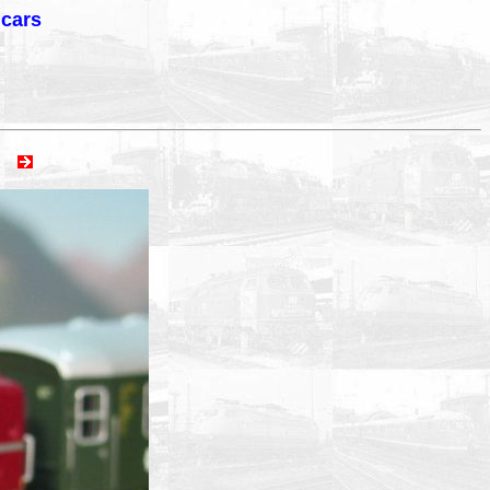
lcars
ext