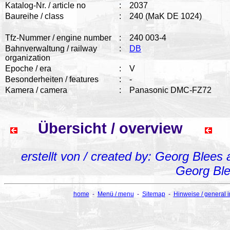
Katalog-Nr. / article no
:
2037
Baureihe / class
:
240 (MaK DE 1024)
Tfz-Nummer / engine number
:
240 003-4
Bahnverwaltung / railway
:
DB
organization
Epoche / era
:
V
Besonderheiten / features
:
-
Kamera / camera
:
Panasonic DMC-FZ72
Übersicht / overview
erstellt von / created by: Georg Blees
Georg Bl
home
-
Menü / menu
-
Sitemap
-
Hinweise / general 