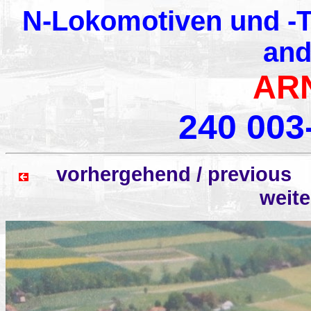
N-Lokomotiven und -T
and
AR
240 003
vorhergehend / previo
weit