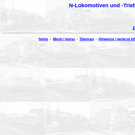
N-Lokomotiven und -Trieb
z
home
-
Menü / menu
-
Sitemap
-
Hinweise / general in