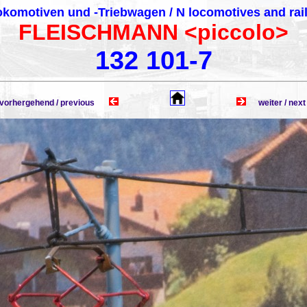
komotiven und -Triebwagen / N locomotives and rai
FLEISCHMANN <piccolo>
132 101-7
rhergehend / previous
weiter / n