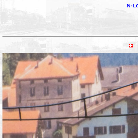
N-Lo
vo