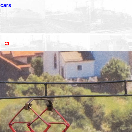
lcars
ext