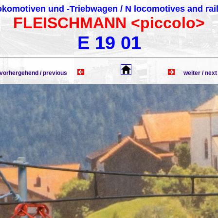
komotiven und -Triebwagen / N locomotives and rai
FLEISCHMANN <piccolo>
E 19 01
rhergehend / previous
weiter / n