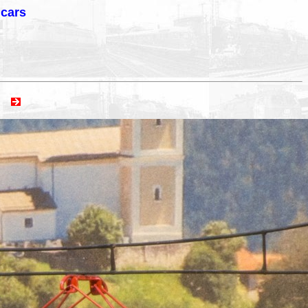
lcars
ext