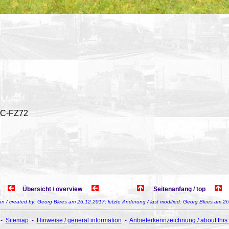
MC-FZ72
Übersicht / overview
Seitenanfang / top
 von / created by: Georg Blees am 26.12.2017; letzte Änderung / last modified: Georg Blees am 2
-
Sitemap
-
Hinweise / general information
-
Anbieterkennzeichnung / about this 