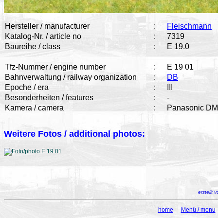
Hersteller / manufacturer
:
Fleischmann
Katalog-Nr. / article no
:
7319
Baureihe / class
:
E 19.0
Tfz-Nummer / engine number
:
E 19 01
Bahnverwaltung / railway organization
:
DB
Epoche / era
:
III
Besonderheiten / features
:
-
Kamera / camera
:
Panasonic D
Weitere Fotos / additional photos:
erstellt
home
-
Menü / menu