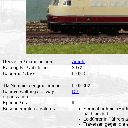
Hersteller / manufacturer
:
Arnold
Katalog-Nr. / article no
:
2372
Baureihe / class
:
E 03.0
Tfz-Nummer / engine number
:
E 03 002
Bahnverwaltung / railway
:
DB
organization
Epoche / era
:
III
Besonderheiten / features
:
Stromabnehmer (Boden
nachlackiert
Lokführer in Führerst
Traversen gegen die 