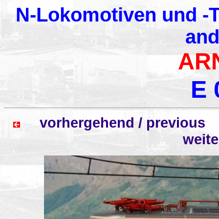
N-Lokomotiven und -T
and
AR
E 
vorhergehend / previo
weit