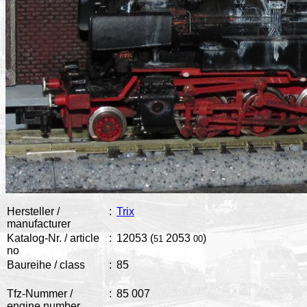
Hersteller /
:
Trix
manufacturer
Katalog-Nr. / article
:
12053 (
2053
)
51
00
no
Baureihe / class
:
85
Tfz-Nummer /
:
85 007
engine number