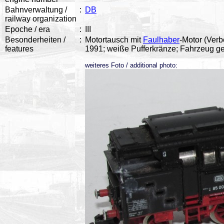
Bahnverwaltung /
:
DB
railway organization
Epoche / era
:
III
Besonderheiten /
:
Motortausch mit
Faulhaber
-Motor (Verb
features
1991; weiße Pufferkränze; Fahrzeug gea
weiteres Foto / additional photo: