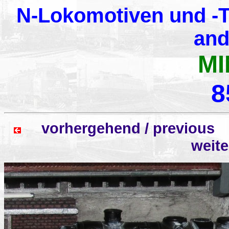
N-Lokomotiven und -T
and
MI
8
vorhergehend / previo
weit