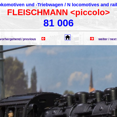
komotiven und -Triebwagen / N locomotives and rai
FLEISCHMANN <piccolo>
81 006
rhergehend / previous
weiter / n