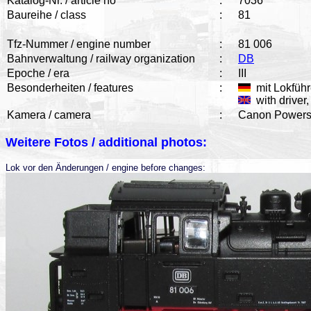
Katalog-Nr. / article no
:
7036
Baureihe / class
:
81
Tfz-Nummer / engine number
:
81 006
Bahnverwaltung / railway organization
:
DB
Epoche / era
:
III
Besonderheiten / features
:
mit Lokführ
with driver
Kamera / camera
:
Canon Powers
Weitere Fotos / additional photos:
Lok vor den Änderungen / engine before changes: