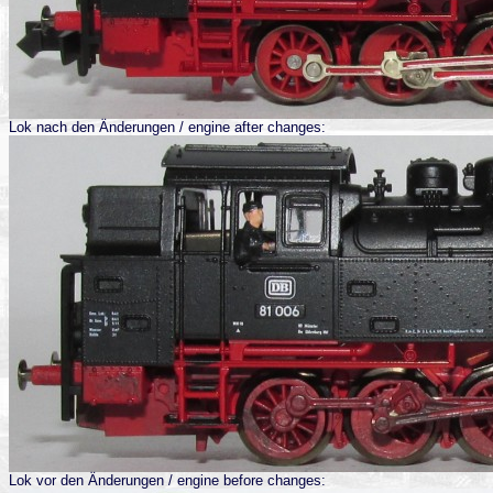
Lok nach den Änderungen / engine after changes:
Lok vor den Änderungen / engine before changes: