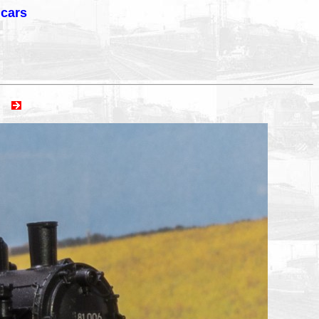
lcars
ext