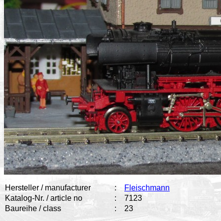
Hersteller / manufacturer
:
Fleischmann
Katalog-Nr. / article no
:
7123
Baureihe / class
:
23