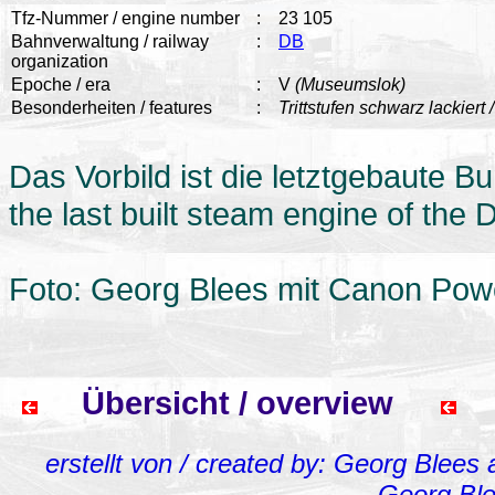
Tfz-Nummer / engine number
:
23 105
Bahnverwaltung / railway
:
DB
organization
Epoche / era
:
V
(Museumslok)
Besonderheiten / features
:
Trittstufen schwarz lackiert 
Das Vorbild ist die letztgebaute
the last built steam engine of the 
Foto: Georg Blees mit Canon Pow
Übersicht / overview
erstellt von / created by: Georg Blees
Georg Bl