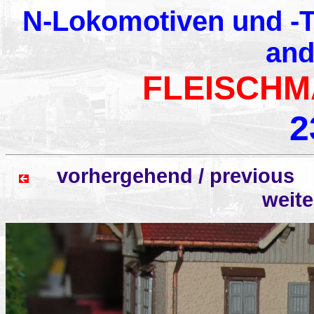
N-Lokomotiven und -T
and
FLEISCHM
2
vorhergehend / previo
weit