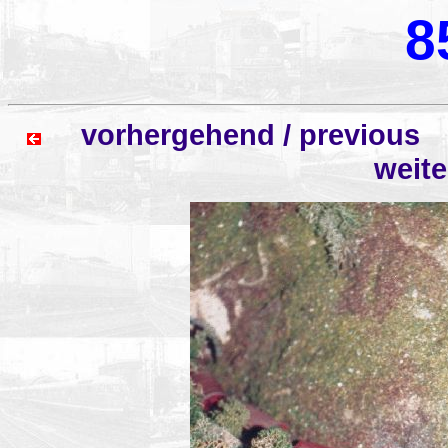
8
vorhergehend / previo
weit