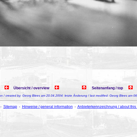
Übersicht / overview
Seitenanfang / top
 von / created by: Georg Blees am 20.04.2004; letzte Änderung / last modified: Georg Blees am 0
-
Sitemap
-
Hinweise / general information
-
Anbieterkennzeichnung / about this 