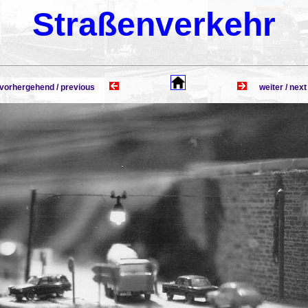
Straßenverkehr
rhergehend / previous
weiter / n