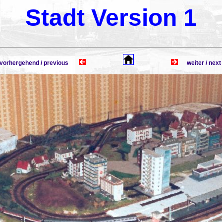
Stadt Version 1
rhergehend / previous
weiter / n