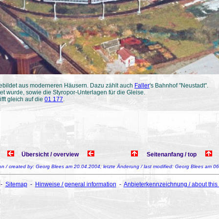
 gebildet aus moderneren Häusern. Dazu zählt auch
Faller
's Bahnhof "Neustadt".
et wurde, sowie die Styropor-Unterlagen für die Gleise.
ft gleich auf die
01 177
.
Übersicht / overview
Seitenanfang / top
 von / created by: Georg Blees am 20.04.2004; letzte Änderung / last modified: Georg Blees am 0
-
Sitemap
-
Hinweise / general information
-
Anbieterkennzeichnung / about this 